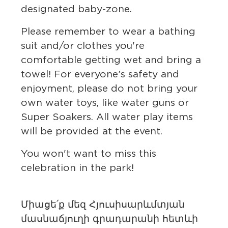
designated baby-zone.
Please remember to wear a bathing
suit and/or clothes you're
comfortable getting wet and bring a
towel! For everyone’s safety and
enjoyment, please do not bring your
own water toys, like water guns or
bmenu, Closing.
bmenu, Closing.
Super Soakers. All water play items
will be provided at the event.
You won't want to miss this
celebration in the park!
bmenu, Closing.
Միացե՛ք մեզ Հյուսիսարևմտյան
մասնաճյուղի գրադարանի հետևի