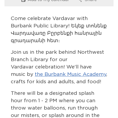
Options
Options
Services
News
Come celebrate Vardavar with
Burbank Public Library! Եկեք տոնենք
Calendar
Վարդավառը Բըրբենքի հանրային
գրադարանի հետ։
bmenu, Closing.
Get Involved
Join us in the park behind Northwest
Contact Us
Branch Library for our
Vardavar celebration! We'll have
bmenu, Closing.
music by
the Burbank Music Academy
,
crafts for kids and adults, and food!
There will be a designated splash
hour from 1 - 2 PM where you can
throw water balloons, run through
our misters, or splash around in the