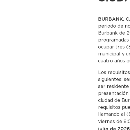
BURBANK, CA
periodo de no
Burbank de 20
programadas p
ocupar tres (
municipal y u
cuatro años q
Los requisitos
siguientes: s
ser residente
presentación 
ciudad de Bu
requisitos pu
llamando al (
viernes de 8:
julio de 2026