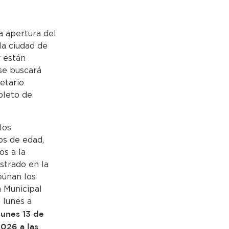
a apertura del
la ciudad de
 están
se buscará
etario
pleto de
los
os de edad,
os a la
strado en la
eúnan los
a Municipal
 lunes a
lunes 13 de
2026 a las