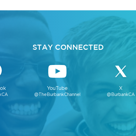
STAY CONNECTED
ok
YouTube
X
kCA
@TheBurbankChannel
@BurbankCA