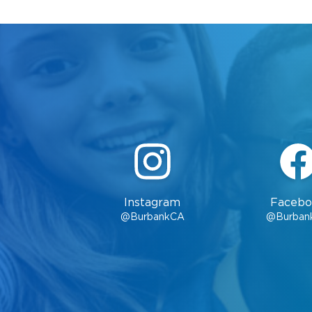
Instagram
Facebo
@BurbankCA
@Burban