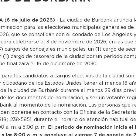
 (6 de julio de 2026)
- La ciudad de Burbank anuncia l
minación para las elecciones municipales generales de 
26, que se consolidan con el condado de Los Ángeles y
ara celebrarse el 3 de noviembre de 2026, en las que 
3) cargos de concejales municipales, un (1) cargo de secr
n (1) cargo de tesorero de la ciudad por un periodo com
ue finalizará el 16 de diciembre de 2030.
 para los candidatos a cargos electivos de la ciudad son 
er ciudadano de los Estados Unidos, tener al menos 18 añ
 de la ciudad de Burbank durante al menos 29 días previ
de los documentos de nominación, y ser un votante regi
rbank al momento de la nominación. Las personas que r
eden ponerse en contacto con la Oficina de la Secretari
818) 238-5851, durante el horario de atención habitual de
00 a. m. a 5:00 p. m.
El periodo de nominación inicia el 
 a las 8:00 a. m. y concluye el viernes 7 de agosto de 