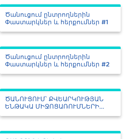
Ծանուցում ընտրողներին
Փաստարկներ և հերքումներ #1
Ծանուցում ընտրողներին
Փաստարկներ և հերքումներ #2
ԾԱՆՈՒՑՈՒՄ՝ ՔՎԵԱՐԿՈՒԹՅԱՆ
ԵՆԹԱԿԱ ՄԻՋՈՑԱՌՈՒՄՆԵՐԻ
ՄԱՍԻՆ