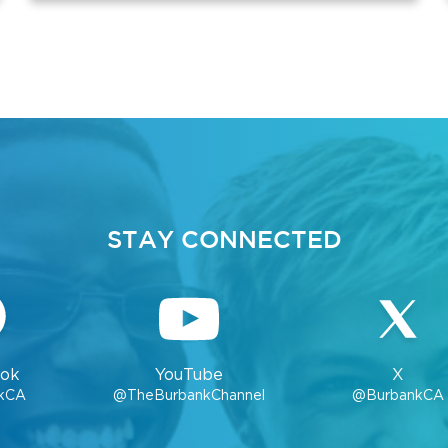
STAY CONNECTED
ok
YouTube
X
kCA
@TheBurbankChannel
@BurbankCA