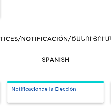
TICES/NOTIFICACIÓN/ԾԱՆՈՒՑՈՒՄ
SPANISH
Notificaciónde la Elección