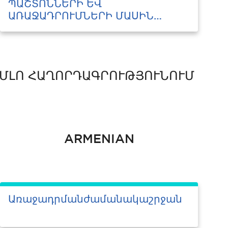
ՊԱՇՏՈՆՆԵՐԻ ԵՎ
ԱՌԱՋԱԴՐՈՒՄՆԵՐԻ ՄԱՍԻՆ
ԾԱՆՈՒՑՈՒՄ
Ո ՀԱՂՈՐԴԱԳՐՈՒԹՅՈՒՆՈՒՄ
ARMENIAN
Առաջադրմանժամանակաշրջան